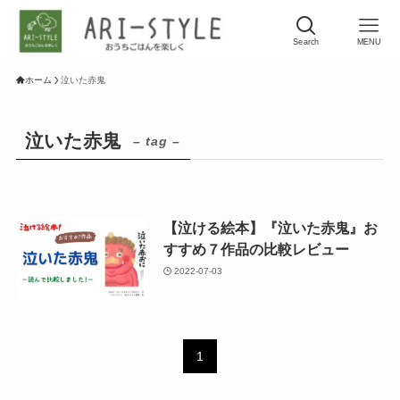
Search
MENU
ホーム
泣いた赤鬼
泣いた赤鬼
– tag –
【泣ける絵本】『泣いた赤鬼』お
すすめ７作品の比較レビュー
2022-07-03
1